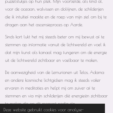
puzzelstukjes op hun plek. Mijn voorliefde, als kind al,
voor de oceaan, walvissen en dolfijnen, de schilderijen
die ik intuïtief maakte en de roep van mijn ziel om bij te
dragen aan het ascensieproces op Aarde.
Sinds kort lukt het mij steeds beter om mij bewust af te
stemmen op informatie vanuit de lichtwereld en voel ik
dat mijn kunst als kanaal mag fungeren om de energie
uit de lichtwereld zichtbaar en voelbaar te maken.
De aanwezigheid van de Lemurianen uit Telos, Adama
en andere kosmische lichtgidsen mag ik steeds vaker
ervaren in meditaties en helpt mij om zuiver af te
stemmen en via mijn schilderijen dié energieën zichtbaar
te maken die op dit moment nodig zijn.
Deze website gebruikt cookies voor analyse-