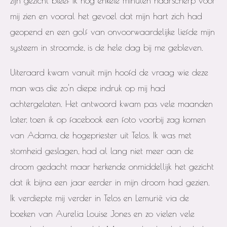
zijn gezicht bleef ik nog enkele minuten haarscherp voor
mij zien en vooral het gevoel dat mijn hart zich had
geopend en een golf van onvoorwaardelijke liefde mijn
systeem in stroomde, is de hele dag bij me gebleven.
Uiteraard kwam vanuit mijn hoofd de vraag wie deze
man was die zo'n diepe indruk op mij had
achtergelaten. Het antwoord kwam pas vele maanden
later, toen ik op facebook een foto voorbij zag komen
van Adama, de hogepriester uit Telos. Ik was met
stomheid geslagen, had al lang niet meer aan de
droom gedacht maar herkende onmiddellijk het gezicht
dat ik bijna een jaar eerder in mijn droom had gezien.
Ik verdiepte mij verder in Telos en Lemurië via de
boeken van Aurelia Louise Jones en zo vielen vele