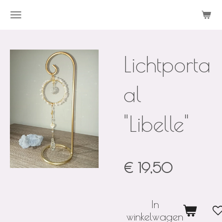
Ga
direct
naar
Lichtporta
de
hoofdinhoud
al
"Libelle"
€ 19,50
In
winkelwagen