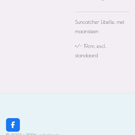
Suncatcher Libelle, met
maansteen
+/- 19cm, excl.
standaard
F
a