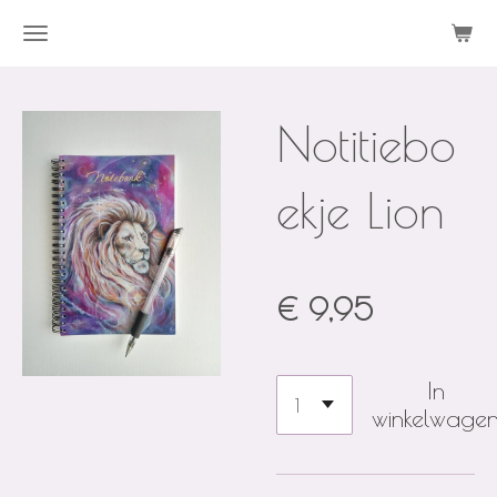
Ga
direct
naar
Notitiebo
de
hoofdinhoud
ekje Lion
€ 9,95
In
winkelwage